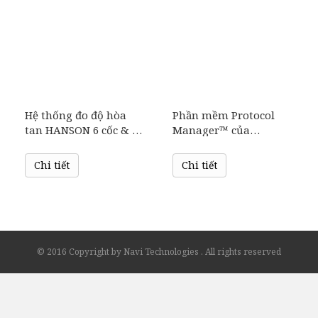
Hệ thống đo độ hòa
Phần mềm Protocol
tan HANSON 6 cốc & 8
Manager™ của
cốc
Teledyne Hanson
Chi tiết
Chi tiết
© 2016 Copyright by Navi Technologies . All rights reserved