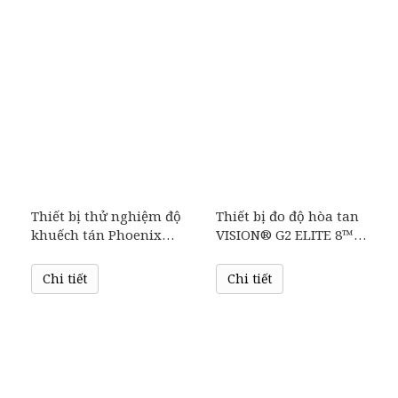
Thiết bị thử nghiệm độ
Thiết bị đo độ hòa tan
khuếch tán Phoenix™
VISION® G2 ELITE 8™
của hãng Teledyne
của Teledyne Hanson
Hanson
Chi tiết
Chi tiết