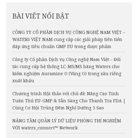
BÀI VIẾT NỔI BẬT
CÔNG TY CỔ PHẦN DỊCH VỤ CÔNG NGHỆ NAM VIỆT –
WATERS VIỆT NAM cung cấp các giải pháp tiên tiến
đáp ứng tiêu chuẩn GMP EU trong dược phẩm
Công ty Cổ phần Dịch vụ Công nghệ Nam Việt – Đối
tác cung cấp hệ thống LC-MS/MS hãng Waters cho
kiểm nghiệm Auramine O (Vàng O) trong sầu riêng
xuất khẩu
Chương trình Hội thảo với chủ đề: Nâng Cao Tính
Tuân Thủ EU-GMP & Sẵn Sàng Cho Thanh Tra FDA |
Cùng Cơ Hội Trúng Đêm Nghỉ Dưỡng 5 Sao
NÂNG TẦM QUẢN LÝ DỮ LIỆU PHÒNG THÍ NGHIỆM
VỚI waters_connect™ Network